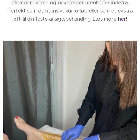
dæmper rødme og bekæmper urenheder indefra.
Perfekt som et intensivt kurforløb eller som et ekstra
løft til din faste ansigtsbehandling. Læs mere
her
!